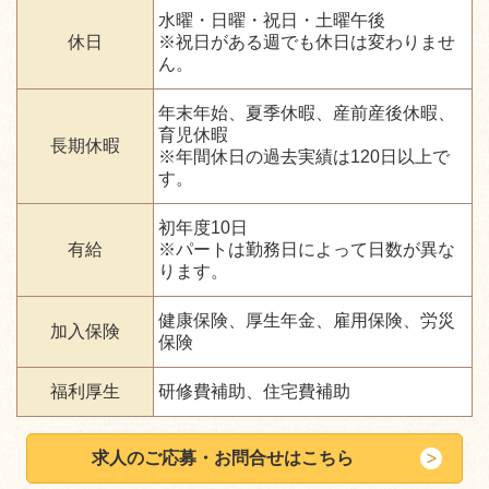
水曜・日曜・祝日・土曜午後
休日
※祝日がある週でも休日は変わりませ
ん。
年末年始、夏季休暇、産前産後休暇、
育児休暇
長期休暇
※年間休日の過去実績は120日以上で
す。
初年度10日
有給
※パートは勤務日によって日数が異な
ります。
健康保険、厚生年金、雇用保険、労災
加入保険
保険
福利厚生
研修費補助、住宅費補助
求人のご応募・お問合せはこちら